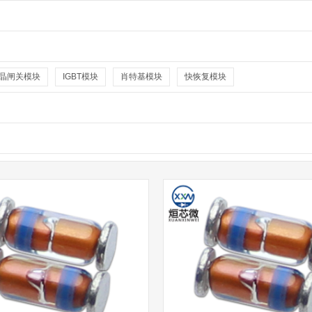
晶闸关模块
IGBT模块
肖特基模块
快恢复模块