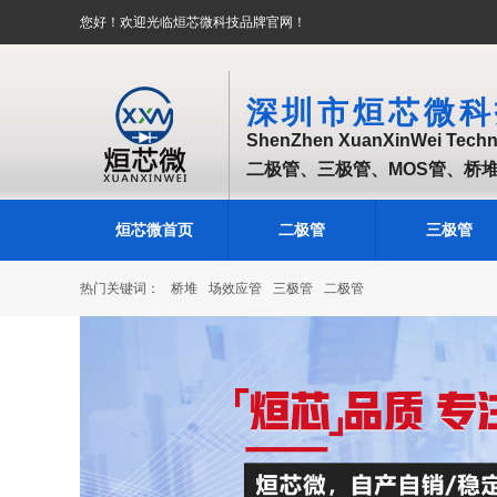
您好！欢迎光临烜芯微科技品牌官网！
深圳市烜芯微科
ShenZhen XuanXinWei Techno
二极管、三极管、MOS管、桥
烜芯微首页
二极管
三极管
热门关键词：
桥堆
场效应管
三极管
二极管