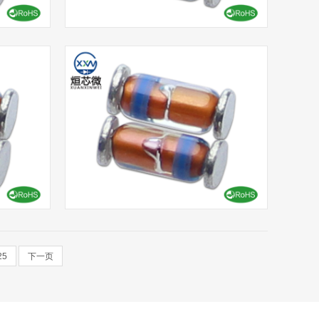
25
下一页