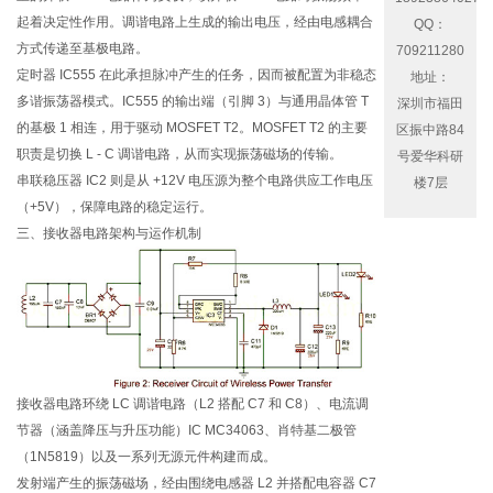
起着决定性作用。调谐电路上生成的输出电压，经由电感耦合
QQ：
方式传递至基极电路。
709211280
定时器 IC555 在此承担脉冲产生的任务，因而被配置为非稳态
地址：
多谐振荡器模式。IC555 的输出端（引脚 3）与通用晶体管 T
深圳市福田
的基极 1 相连，用于驱动 MOSFET T2。MOSFET T2 的主要
区振中路84
职责是切换 L - C 调谐电路，从而实现振荡磁场的传输。
号爱华科研
串联稳压器 IC2 则是从 +12V 电压源为整个电路供应工作电压
楼7层
（+5V），保障电路的稳定运行。
三、接收器电路架构与运作机制
接收器电路环绕 LC 调谐电路（L2 搭配 C7 和 C8）、电流调
节器（涵盖降压与升压功能）IC MC34063、肖特基二极管
（1N5819）以及一系列无源元件构建而成。
发射端产生的振荡磁场，经由围绕电感器 L2 并搭配电容器 C7