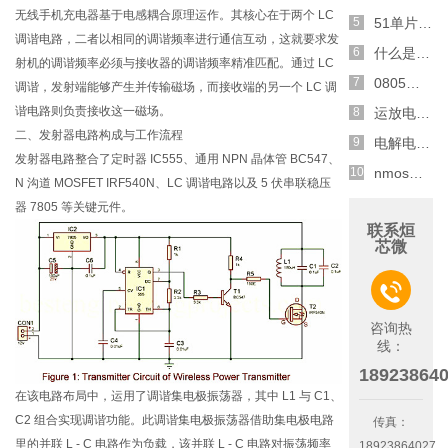
无线手机充电器基于电感耦合原理运作。其核心在于两个 LC
51单片机是什么,stm32与51单片机的区别介绍
调谐电路，二者以相同的调谐频率进行通信互动，这就要求发
什么是逻辑电平,逻辑电平有哪些
射机的调谐频率必须与接收器的调谐频率精准匹配。通过 LC
0805电阻功率,0805贴片电阻的功率是多少
调谐，发射端能够产生并传输磁场，而接收端的另一个 LC 调
谐电路则负责接收这一磁场。
运放电压跟随器电路,原理与作用介绍
二、发射器电路构成与工作流程
电解电容正负极判断,电解电容正负极区分介绍
发射器电路整合了定时器 IC555、通用 NPN 晶体管 BC547、
nmos导通条件电流流向,nmos导通电压介绍
N 沟道 MOSFET IRF540N、LC 调谐电路以及 5 伏串联稳压
器 7805 等关键元件。
联系烜
芯微

咨询热
线：
18923864
在该电路布局中，运用了调谐集电极振荡器，其中 L1 与 C1、
C2 组合实现调谐功能。此调谐集电极振荡器借助集电极电路
传真：
里的并联 L - C 电路作为负载，该并联 L - C 电路对振荡频率
18923864027