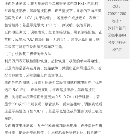
正向导通测试 ：将万用表调至二极管测试档或 Rx1k 电阻档，
QQ：
红表笔接阳极，黑表笔接阴极。正常情况下，显示的正向压降
709211280
值应为 0.6 - 1.0V（对于硅管）。若显示 0 或接近 0，表示二
地址：
极管短路；若显示无限大（"OL"），则说明二极管开路。
深圳市福田
反向电阻测试 ：调换表笔，红表笔接阴极，黑表笔接阳极。正
区振中路84
常时，应显示 "OL" 或高阻值（无穷大）。若显示低阻值，则
号爱华科研
二极管可能存在反向漏电或短路问题。
楼7层
（二）快恢复二极管测量方法
利用万用表可以检测快恢复、超快恢复二极管的单向导电性，
以及内部是否存在开路、短路故障，并测出正向导通压降。若
配合兆欧表，还能测量反向击穿电压。
单向导电性测试 ：设置万用表至二极管测试档或电阻档（优先
选用 Rx1 档）。正向连接时，红表笔接阳极，黑表笔接阴
极，测得正向压降值正常范围为 0.5 - 0.7V（对于硅管），若
显示 “0” 或 “OL” 则表明二极管损坏；反向连接时，调换表笔后
应显示高阻值（如 “OL”），若显示低阻值或导通则说明二极管
短路。
反向击穿电压测试 ：配合兆欧表施加反向电压，逐步提升至击
穿状态，记录击穿电压值，并与标称参数进行对比，以判断二