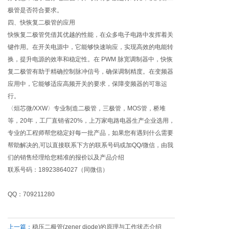
极管是否符合要求。
四、快恢复二极管的应用
快恢复二极管凭借其优越的性能，在众多电子电路中发挥着关
键作用。在开关电源中，它能够快速响应，实现高效的电能转
换，提升电源的效率和稳定性。在 PWM 脉宽调制器中，快恢
复二极管有助于精确控制脉冲信号，确保调制精度。在变频器
应用中，它能够适应高频开关的要求，保障变频器的可靠运
行。
〈烜芯微/XXW〉专业制造二极管，三极管，MOS管，桥堆
等，20年，工厂直销省20%，上万家电路电器生产企业选用，
专业的工程师帮您稳定好每一批产品，如果您有遇到什么需要
帮助解决的,可以直接联系下方的联系号码或加QQ/微信，由我
们的销售经理给您精准的报价以及产品介绍
联系号码：18923864027（同微信）
QQ：709211280
上一篇：
稳压二极管(zener diode)的原理与工作状态介绍