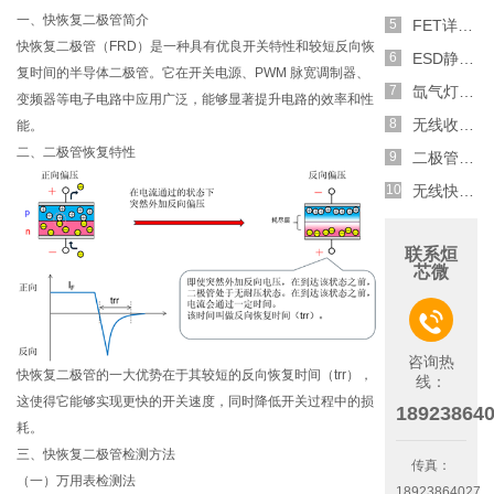
一、快恢复二极管简介
FET详解,MOSFET结构原理与场效应管作用介绍
快恢复二极管（FRD）是一种具有优良开关特性和较短反向恢
ESD静电防护标准,ESD测试标准与方法介绍
复时间的半导体二极管。它在开关电源、PWM 脉宽调制器、
氙气灯安定器电路原理与作用介绍
变频器等电子电路中应用广泛，能够显著提升电路的效率和性
无线收发电路图,电路原理分析
能。
二、二极管恢复特性
二极管特性曲线,伏安特性曲线介绍
无线快充,手机无线充电器电路原理图介绍
联系烜
芯微

咨询热
快恢复二极管的一大优势在于其较短的反向恢复时间（trr），
线：
这使得它能够实现更快的开关速度，同时降低开关过程中的损
18923864
耗。
三、快恢复二极管检测方法
传真：
（一）万用表检测法
18923864027