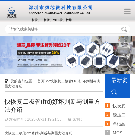
深圳市烜芯微科技有限公司
ShenZhen XuanXinWei Technoligy Co.,Ltd
二极管、三极管、MOS管、桥堆
最新资
您的当前位置：
首页
>>快恢复二极管(frd)好坏判断与测
量方法介绍
讯
快恢复二极管(frd)好坏判断与测量方
快恢复二极管(frd)好坏判断与测量方法介绍
法介绍
稳压二极管(zener diode)的原理与工作状态介绍
发布时间：2025-07-31 19:21:33
来源：
单结晶体管(ujt)的工作原理,结构特性介绍
MOS管开启电压定义,mos管开启电压一般是多少
快恢复二极管(frd)好坏判断与测量方法介绍